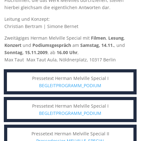
Fluchtlinien, die das Werk Melvilles durchziehen, stellen
hierbei gleichsam die eigentlichen Antworten dar.
Leitung und Konzept:
Christian Bertram | Simone Bernet
Zweitägiges Herman Melville Special mit
Filmen
,
Lesung
,
Konzert
und
Podiumsgespräch
am
Samstag, 14.11.
, und
Sonntag, 15.11.2009
, ab
16.00 Uhr
,
Max Taut Max Taut Aula, Nöldnerplatz, 10317 Berlin
Pressetext Herman Melville Special I
BEGLEITPROGRAMM_PODIUM
Pressetext Herman Melville Special I
BEGLEITPROGRAMM_PODIUM
Pressetext Herman Melville Special II
Pressedossier MELVILLE_SPECIAL