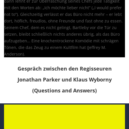
dann lehnt er zur Überraschung seines Chefs jede Tätigkeit
mit den Worten ab: „Ich möchte lieber nicht“ („I would prefer
not to“). Gleichzeitig verlässt er das Büro nicht mehr – er lebt
dort, höflich, freudlos, ohne Freunde und fast ohne zu essen.
Seinem Chef, dem es nicht gelingt, Bartleby vor die Tür zu
setzen, bleibt schließlich nichts anderes übrig, als das Büro
aufzugeben… Eine knochentrockene Komödie mit schrägen
Tönen, die das Zeug zu einem Kultfilm hat (Jeffrey M.
Anderson).
Gespräch zwischen den Regisseuren
Jonathan
Parker und Klaus Wyborny
(Questions and Answers)