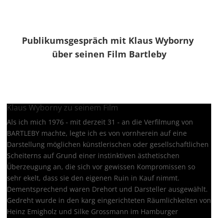
Publikumsgespräch mit Klaus Wyborny
über seinen Film Bartleby
Klaus Wyborny zu seinem Film
Als ich mich 1976 ‐ mit derzeit 31 ‐ an die Verfilmung von
BARTLEBY machte, legte ich es von vornherein auf eine
Darstellung möglichen künstlerischen oder gesellschaftlichen
Scheiterns auf Grund einer instinktiven ästhetischen
Überzeugung an, die sich vor gewissen Kompromissen so
sehr ekelt, dass sie den eigenen Ruin in Kauf nimmt.
Dementsprechend waren Drehort und Darsteller ausgewählt.
Gedreht wurde in den karg eingerichteten Räumlichkeiten von
Heinz Emigholz und Silke Grossmann im Hamburger