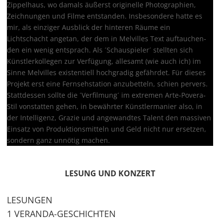
Zippelhaus, wo damals äußerst originelle Photographien,
Zeichnungen und Filme entstanden. Insbesondere hatte es
mir, als einziger Ausblick der hinteren Räume ein
Lichtschacht angetan, der dem in Melvilles Text auftauchen‐
den ein wenig entsprach. Als ´Schauspieler´ stellten sich
Künstlerkollegen zur Verfügung, allesamt (wie auch ich) im
Sinne Melvilles existentiell hochgradig gefährdet. Für dieses
Projekt erst eine Fernsehstation anzubetteln, schien pervers.
Stattdessen sollte die ´Verfilmung´ im extremen Arte‐Povera‐
Stil vonstatten gehen, in bewährter Künstlermanier also, in
der Intelligenz, Grazie und angewandtes Talent den massiven
Einsatz von Produktionsmitteln und Geld nicht nur ersetzen,
sondern ganz unnötig machen.
LESUNG UND KONZERT
LESUNGEN
1 VERANDA-GESCHICHTEN