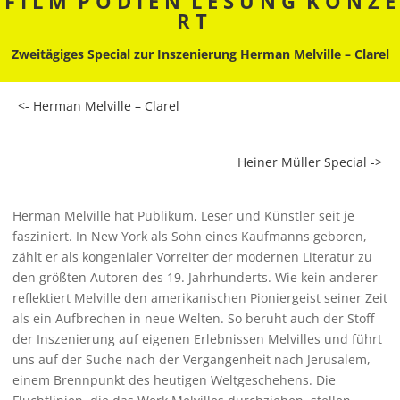
F I L M P O D I E N L E S U N G K O N Z E
R T
Zweitägiges Special zur Inszenierung Herman Melville – Clarel
<- Herman Melville – Clarel
Heiner Müller Special ->
Herman Melville hat Publikum, Leser und Künstler seit je
fasziniert. In New York als Sohn eines Kaufmanns geboren,
zählt er als kongenialer Vorreiter der modernen Literatur zu
den größten Autoren des 19. Jahrhunderts. Wie kein anderer
reflektiert Melville den amerikanischen Pioniergeist seiner Zeit
als ein Aufbrechen in neue Welten. So beruht auch der Stoff
der Inszenierung auf eigenen Erlebnissen Melvilles und führt
uns auf der Suche nach der Vergangenheit nach Jerusalem,
einem Brennpunkt des heutigen Weltgeschehens. Die