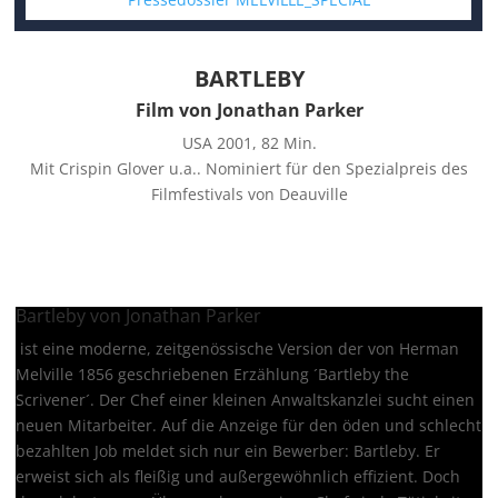
BARTLEBY
Film von Jonathan Parker
USA 2001, 82 Min.
Mit Crispin Glover u.a.. Nominiert für den Spezialpreis des
Filmfestivals von Deauville
Bartleby von Jonathan Parker
ist eine moderne, zeitgenössische Version der von Herman
Melville 1856 geschriebenen Erzählung ´Bartleby the
Scrivener´. Der Chef einer kleinen Anwaltskanzlei sucht einen
neuen Mitarbeiter. Auf die Anzeige für den öden und schlecht
bezahlten Job meldet sich nur ein Bewerber: Bartleby. Er
erweist sich als fleißig und außergewöhnlich effizient. Doch