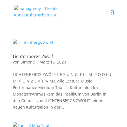
Lichtenbergs Zwölf
von
Simone
|
März 16, 2020
LICHTENBERGS ZWÖLF L E S U N G F I L M P O D I U
M K O N Z E R T <- Melville Lecture Music
Performance Medium Taut -> Kultursalon Im
Monatsrhythmus kam das Publikum von Berlin in
den Genuss von „LICHTENBERGS ZWÖLF“, einem
neuen Kultursalon in der...